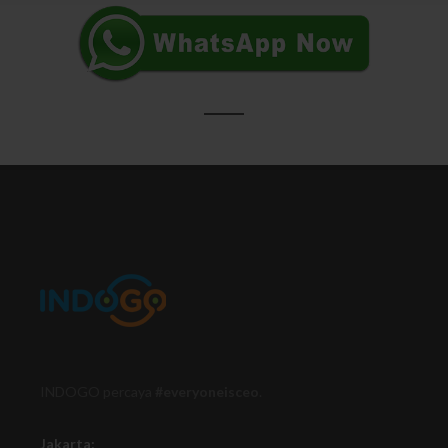
INDOGO percaya
#everyoneisceo
.
Jakarta: