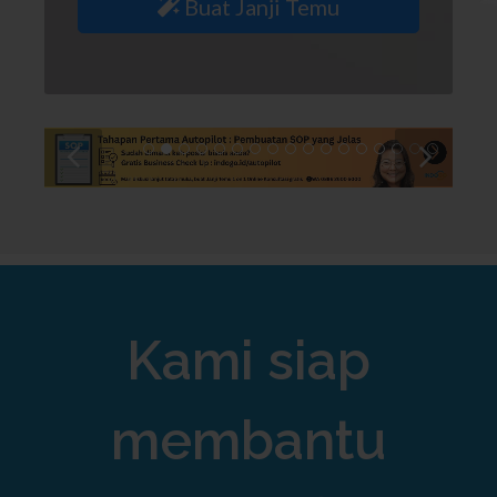
Buat Janji Temu
Kami siap
membantu