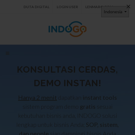
×
DUTA DIGITAL
LOGIN USER
LENMARC.COM
KONSULTASI CERDAS,
DEMO INSTAN!
Hanya 2 menit
dapatkan
instant tools
sistem program demo
gratis
sesuai
kebutuhan bisnis anda, INDOGO solusi
lengkap untuk bisnis Anda;
SOP, sistem,
dan people
siap dampingi bisnis Anda