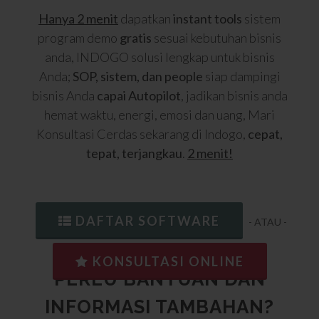
Hanya 2 menit
dapatkan
instant tools
sistem
program demo
gratis
sesuai kebutuhan bisnis
anda, INDOGO solusi lengkap untuk bisnis
Anda;
SOP, sistem, dan people
siap dampingi
bisnis Anda
capai Autopilot
, jadikan bisnis anda
hemat waktu, energi, emosi dan uang, Mari
Konsultasi Cerdas sekarang di Indogo,
cepat,
tepat, terjangkau
.
2 menit!
DAFTAR SOFTWARE
- ATAU -
KONSULTASI ONLINE
PERLU BANTUAN DAN
INFORMASI TAMBAHAN?