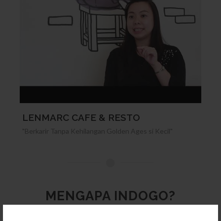
LENMARC CAFE & RESTO
"Berkarir Tanpa Kehilangan Golden Ages si Kecil"
MENGAPA INDOGO?
INDOGO menyediakan lebih dari 100 produk